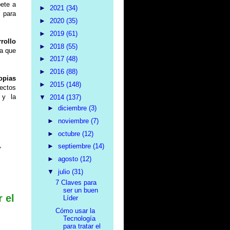
pete a
►
2021
(34)
 para
►
2020
(35)
►
2019
(61)
rollo
►
2018
(55)
ia que
►
2017
(48)
►
2016
(88)
opias
►
2015
(148)
ectos
n
y la
▼
2014
(137)
►
diciembre
(3)
►
noviembre
(7)
►
octubre
(12)
,
►
septiembre
(14)
►
agosto
(12)
▼
julio
(31)
7 Claves para
ser un buen
 el
Líder
Cómo usar la
Tecnología
para tratar el