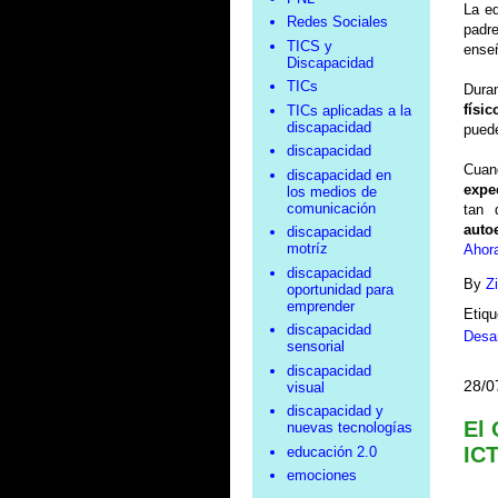
La ed
Redes Sociales
padr
TICS y
enseñ
Discapacidad
TICs
Dura
físic
TICs aplicadas a la
discapacidad
puede
discapacidad
Cuan
discapacidad en
expe
los medios de
comunicación
tan 
auto
discapacidad
motríz
Ahora
discapacidad
By
Z
oportunidad para
emprender
Etiq
discapacidad
Desar
sensorial
discapacidad
28/0
visual
discapacidad y
El 
nuevas tecnologías
IC
educación 2.0
emociones