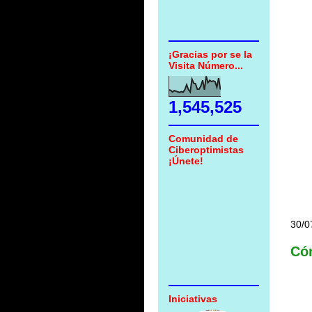
¡Gracias por se la
Visita Número...
1,545,525
Comunidad de
Ciberoptimistas
¡Únete!
30/0
Cóm
Iniciativas