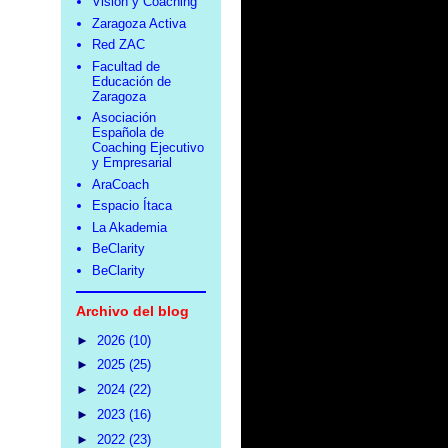
Visión y Coaching
Zaragoza Activa
Red ZAC
Facultad de
Educación de
Zaragoza
Asociación
Española de
Coaching Ejecutivo
y Empresarial
AraCoach
Espacio Ítaca
La Akademia
BeClarity
BeClarity
Archivo del blog
►
2026
(10)
►
2025
(25)
►
2024
(22)
►
2023
(16)
►
2022
(23)