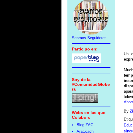
Seamos Seguidores
Participo en:
Un e
expr
Much
temp
Soy de la
inst
#ComunidadGlobe
disp
ra
apar
telev
Ahora
By
Z
Webs en las que
Colaboro
Etiqu
Blog ZAC
Educ
sínd
AraCoach