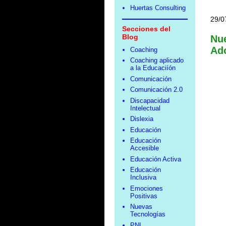
Huertas Consulting
29/0
Secciones del
Blog
Nue
Ad
Coaching
Coaching aplicado
a la Educaciíón
Comunicación
Comunicación 2.0
Discapacidad
Intelectual
Dislexia
Educación
Educación
Accesible
Educación Activa
Educación
Inclusiva
Emociones
Positivas
Nuevas
Tecnologías
PNL