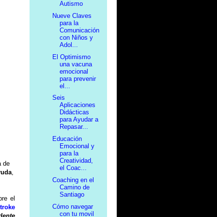
Autismo
Nueve Claves
para la
Comunicación
con Niños y
Adol...
El Optimismo
una vacuna
emocional
para prevenir
el...
Seis
Aplicaciones
Didácticas
para Ayudar a
Repasar...
Educación
Emocional y
para la
Creatividad,
a de
el Coac...
yuda
,
Coaching en el
Camino de
Santiago
bre el
Cómo navegar
troke
con tu movil
dente