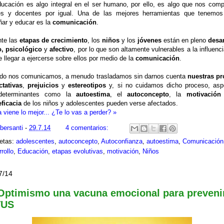
ucación es algo integral en el ser humano, por ello, es algo que nos com
es y docentes por igual. Una de las mejores herramientas que tenemos
ar y educar es la
comunicación
.
nte las
etapas de crecimiento
, los
niños
y los
jóvenes
están en pleno
desar
o, psicológico
y
afectivo
, por lo que son altamente vulnerables a la influenc
 llegar a ejercerse sobre ellos por medio de la
comunicación
.
do nos comunicamos, a menudo trasladamos sin darnos cuenta
nuestras pr
ctativas
,
prejuicios
y
estereotipos
y, si no cuidamos dicho proceso, asp
determinantes como la
autoestima
, el
autoconcepto
, la
motivació
eficacia
de los niños y adolescentes pueden verse afectados.
 viene lo mejor... ¿Te lo vas a perder? »
ibersanti
-
29.7.14
4 comentarios:
uetas:
adolescentes
,
autoconcepto
,
Autoconfianza
,
autoestima
,
Comunicación
rollo
,
Educación
,
etapas evolutivas
,
motivación
,
Niños
7/14
Optimismo una vacuna emocional para prevenir
TUS