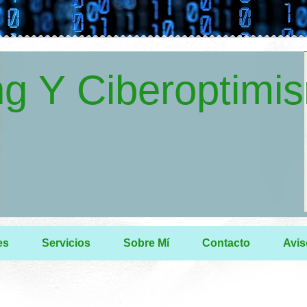
g Y Ciberoptimi
es
Servicios
Sobre Mí
Contacto
Avis