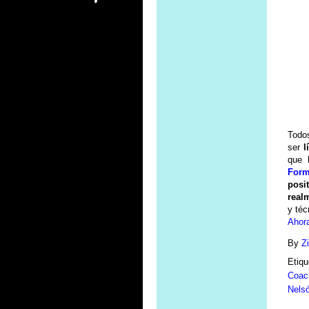
Todo
ser
l
que 
Form
posi
real
y téc
Ahora
By
Z
Etiq
Coac
Nels