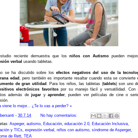
studio reciente demuestra que los
niños con Autismo
pueden mejor
esión verbal
usando tabletas.
o se ha discutido sobre los
efectos negativos del uso de la tecnolo
rana edad
, pero también es importante resaltar cuando esta se convierte
rumento de gran utilidad
. Para los niños, las tabletas (
tablets
) son uno d
ositivos electrónicos favoritos
por su manejo fácil y versatilidad. Con 
atos además de
jugar
y
aprender
, pueden ver películas de cine o seri
isión.
 viene lo mejor... ¿Te lo vas a perder? »
ibersanti
-
30.7.14
No hay comentarios:
etas:
Aspeger
,
autismo
,
Educación
,
educación 2.0
,
Educación Inclusiva
,
ación y TICs
,
expresión verbal
,
niños con autismo
,
síndrome de Asperger
,
rome de Rett
,
TEA