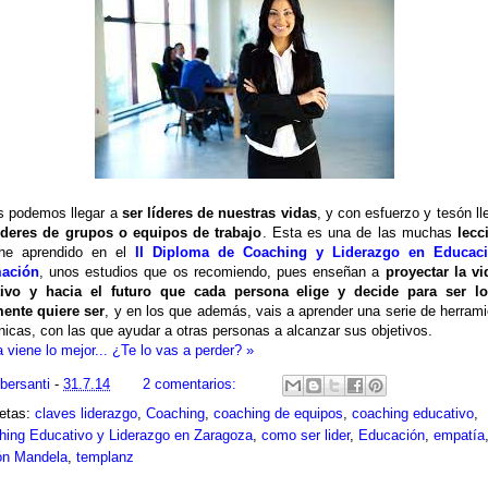
s podemos llegar a
ser líderes de nuestras vidas
, y con esfuerzo y tesón ll
íderes de grupos o equipos de trabajo
. Esta es una de las muchas
lecc
he aprendido en el
II Diploma de Coaching y Liderazgo en Educac
ación
, unos estudios que os recomiendo, pues enseñan a
proyectar la vi
tivo y hacia el futuro que cada persona elige y decide para ser l
mente quiere ser
, y en los que además, vais a aprender una serie de herram
nicas, con las que ayudar a otras personas a alcanzar sus objetivos.
 viene lo mejor... ¿Te lo vas a perder? »
ibersanti
-
31.7.14
2 comentarios:
uetas:
claves liderazgo
,
Coaching
,
coaching de equipos
,
coaching educativo
,
hing Educativo y Liderazgo en Zaragoza
,
como ser lider
,
Educación
,
empatía
ón Mandela
,
templanz