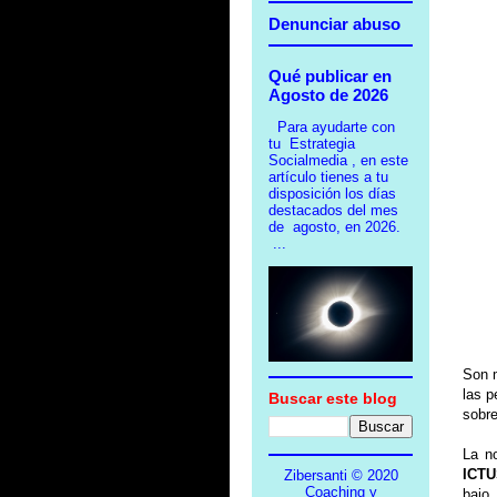
Denunciar abuso
Qué publicar en
Agosto de 2026
Para ayudarte con
tu Estrategia
Socialmedia , en este
artículo tienes a tu
disposición los días
destacados del mes
de agosto, en 2026.
...
Son 
las p
Buscar este blog
sobre
La n
ICT
Zibersanti © 2020
Coaching y
bajo 