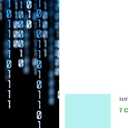
31/0
7 C