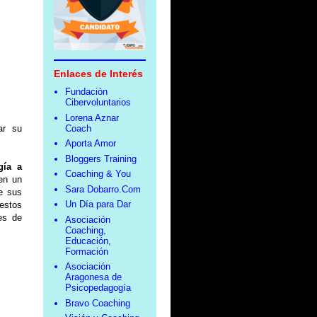
Enlaces de Interés
Fundación
Cibervoluntarios
Lorena Aznar
Coach
ar su
Aporta Amor
Bloggers Training
gía a
Coaching & You
 en un
Sara Dobarro.Com
e sus
Un Día para Dar
estos
es de
Asociación
Coaching,
Educación,
Formación
Asociación
Aragonesa de
Psicopedagogía
Bravo Coaching