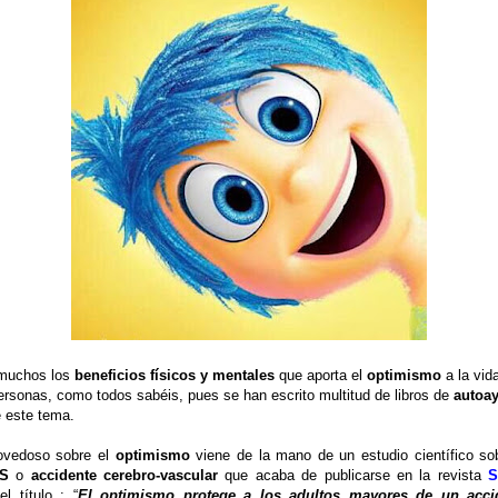
muchos los
beneficios físicos y mentales
que aporta el
optimismo
a la vid
ersonas, como todos sabéis, pues se han escrito multitud de libros de
autoa
 este tema.
ovedoso sobre el
optimismo
viene de la mano de un estudio científico so
US
o
accidente cerebro-vascular
que acaba de publicarse en la revista
S
el título : “
El optimismo protege a los adultos mayores de un acci