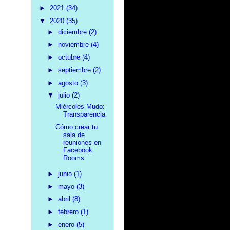
►
2021
(34)
▼
2020
(35)
►
diciembre
(2)
►
noviembre
(4)
►
octubre
(4)
►
septiembre
(2)
►
agosto
(3)
▼
julio
(2)
Miércoles Mudo:
Transparencia
Cómo crear tu
sala de
reuniones en
Facebook
Rooms
►
junio
(1)
►
mayo
(3)
►
abril
(8)
►
febrero
(1)
►
enero
(5)