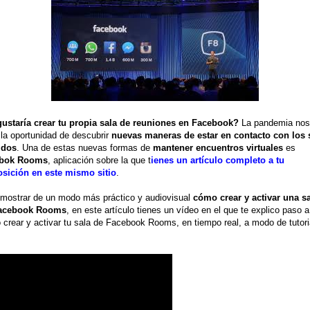
gustaría crear tu propia sala de reuniones en Facebook?
La pandemia nos
la oportunidad de descubrir
nuevas maneras de estar en contacto con los 
idos
. Una de estas nuevas formas de
mantener encuentros virtuales
es
bok Rooms
, aplicación sobre la que t
ienes un artículo completo a tu
osición en este mismo sitio
.
mostrar de un modo más práctico y audiovisual
cómo crear y activar una s
acebook Rooms
, en este artículo tienes un vídeo en el que te explico paso 
crear y activar tu sala de Facebook Rooms, en tiempo real, a modo de tutori