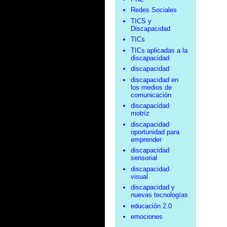
Redes Sociales
TICS y
Discapacidad
TICs
TICs aplicadas a la
discapacidad
discapacidad
discapacidad en
los medios de
comunicación
discapacidad
motríz
discapacidad
oportunidad para
emprender
discapacidad
sensorial
discapacidad
visual
discapacidad y
nuevas tecnologías
educación 2.0
emociones