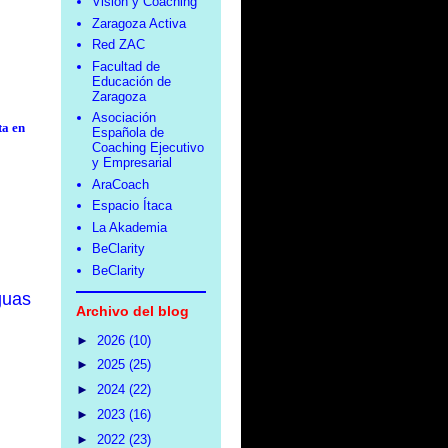
Visión y Coaching
Zaragoza Activa
Red ZAC
Facultad de
Educación de
Zaragoza
Asociación
ta en
Española de
Coaching Ejecutivo
y Empresarial
AraCoach
Espacio Ítaca
La Akademia
BeClarity
BeClarity
guas
Archivo del blog
►
2026
(10)
►
2025
(25)
►
2024
(22)
►
2023
(16)
►
2022
(23)