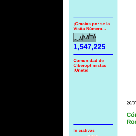
¡Gracias por se la
Visita Número...
1,547,225
Comunidad de
Ciberoptimistas
¡Únete!
20/0
Cóm
Ro
Iniciativas