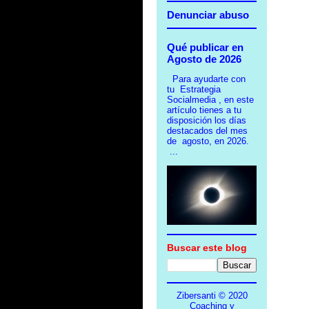
Denunciar abuso
Qué publicar en
Agosto de 2026
Para ayudarte con
tu Estrategia
Socialmedia , en este
artículo tienes a tu
disposición los días
destacados del mes
de agosto, en 2026.
...
Buscar este blog
Zibersanti © 2020
Coaching y