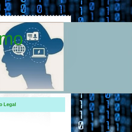
smo
o Legal