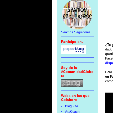
Seamos Seguidores
Participo en:
¿Te 
dado 
quer
Face
disp
Soy de la
#ComunidadGlobe
Para 
ra
en F
cómo 
Webs en las que
Colaboro
Blog ZAC
AraCoach