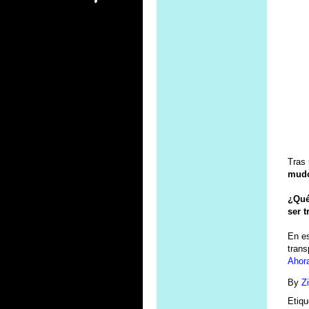
Tras 
mud
¿Qué
ser 
En e
trans
Ahora
By
Z
Etiq