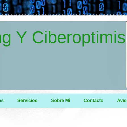
g Y Ciberoptimi
es
Servicios
Sobre Mí
Contacto
Avis