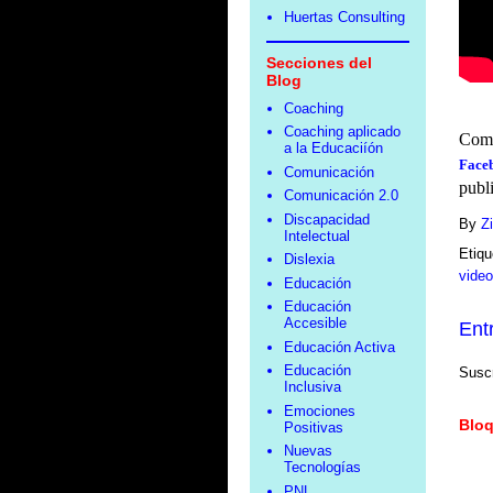
Huertas Consulting
Secciones del
Blog
Coaching
Coaching aplicado
Como
a la Educaciíón
Face
Comunicación
publ
Comunicación 2.0
Discapacidad
By
Z
Intelectual
Etiq
Dislexia
vide
Educación
Educación
Accesible
Ent
Educación Activa
Educación
Suscr
Inclusiva
Emociones
Bloq
Positivas
Nuevas
Tecnologías
PNL