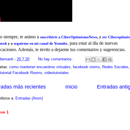
 siempre, t
e animo a
a
suscribirte a CiberOptimismoNews
,
ser Ciberoptimis
, para estar al día de nuevas
book
y a
seguirme en mi canal de Youtube
icaciones. Además, te invito a dejarme tus comentarios y sugerencias.
ibersanti
-
20.7.20
No hay comentarios:
uetas:
como mantener encuentros virtuales
,
facebook rooms
,
Redes Sociales
,
otutorial Facebook Rooms
,
videotutoriales
radas más recientes
Inicio
Entradas anti
ibirse a:
Entradas (Atom)
ue 1