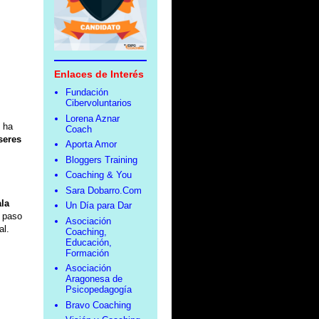
Enlaces de Interés
Fundación
Cibervoluntarios
Lorena Aznar
 ha
Coach
seres
Aporta Amor
Bloggers Training
Coaching & You
Sara Dobarro.Com
ala
Un Día para Dar
a paso
Asociación
al.
Coaching,
Educación,
Formación
Asociación
Aragonesa de
Psicopedagogía
Bravo Coaching