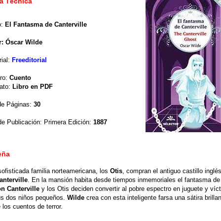
a Técnica
o:
El Fantasma de Canterville
r: Óscar Wilde
rial:
Freeditorial
ro:
Cuento
ato:
Libro en PDF
de Páginas:
30
e Publicación: Primera Edición:
1887
eña
ofisticada familia norteamericana, los
Otis
, compran el antiguo castillo inglé
anterville
. En la mansión habita desde tiempos inmemoriales el fantasma d
n Canterville
y los Otis deciden convertir al pobre espectro en juguete y víc
us dos niños pequeños.
Wilde
crea con esta inteligente farsa una sátira brilla
 los cuentos de terror.