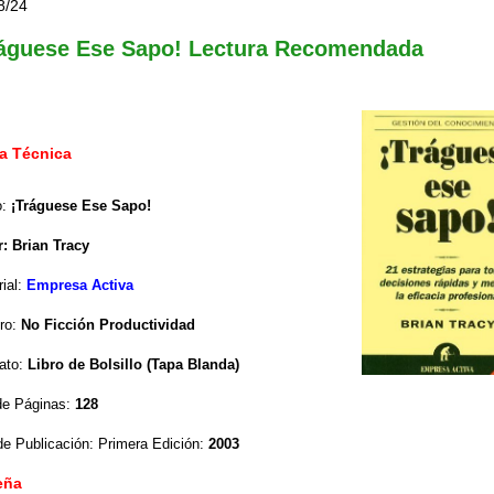
8/24
ráguese Ese Sapo! Lectura Recomendada
a Técnica
o:
¡Tráguese Ese Sapo!
r: Brian Tracy
rial:
Empresa Activa
ro:
No Ficción Productividad
ato:
Libro de Bolsillo (Tapa Blanda)
de Páginas:
128
e Publicación: Primera Edición:
2003
eña