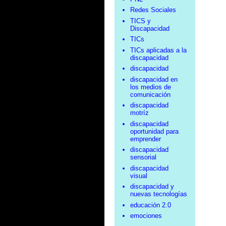
Redes Sociales
TICS y
Discapacidad
TICs
TICs aplicadas a la
discapacidad
discapacidad
discapacidad en
los medios de
comunicación
discapacidad
motríz
discapacidad
oportunidad para
emprender
discapacidad
sensorial
discapacidad
visual
discapacidad y
nuevas tecnologías
educación 2.0
emociones