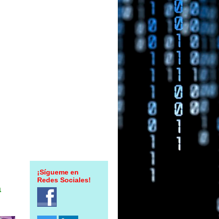
¡Sígueme en
Redes Sociales!
a