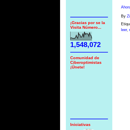
Ahora
By
Z
¡Gracias por se la
Etiq
Visita Número...
leer
,
1,548,072
Comunidad de
Ciberoptimistas
¡Únete!
Iniciativas