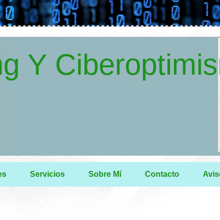
g Y Ciberoptimi
es
Servicios
Sobre Mí
Contacto
Avis