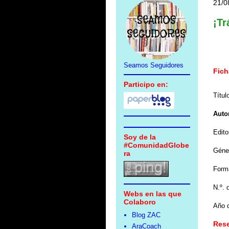
21/0
¡T
Seamos Seguidores
Fich
Participo en:
Títul
Auto
Edito
Soy de la
#ComunidadGlobe
Géne
ra
Form
N.º. 
Webs en las que
Colaboro
Año d
Blog ZAC
Res
AraCoach