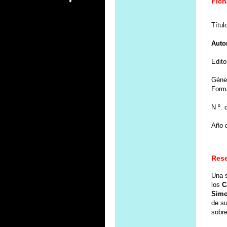
Fich
Títul
Auto
Edito
Géne
Form
N º. 
Año d
Res
Una s
los
C
Simo
de s
sobre