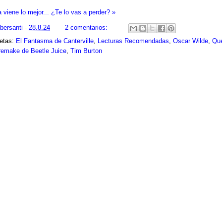
 viene lo mejor... ¿Te lo vas a perder? »
ibersanti
-
28.8.24
2 comentarios:
uetas:
El Fantasma de Canterville
,
Lecturas Recomendadas
,
Oscar Wilde
,
Qu
remake de Beetle Juice
,
Tim Burton