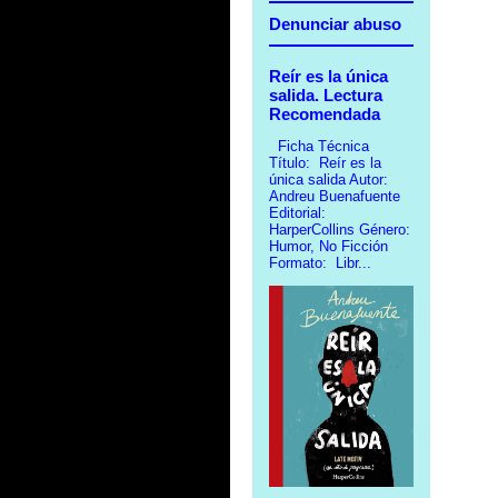
Denunciar abuso
Reír es la única
salida. Lectura
Recomendada
Ficha Técnica
Título: Reír es la
única salida Autor:
Andreu Buenafuente
Editorial:
HarperCollins Género:
Humor, No Ficción
Formato: Libr...