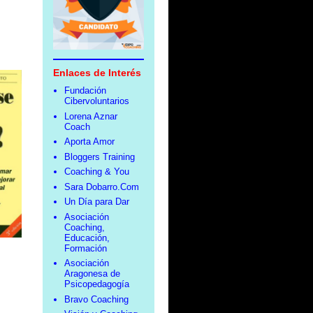
Enlaces de Interés
Fundación
Cibervoluntarios
Lorena Aznar
Coach
Aporta Amor
Bloggers Training
Coaching & You
Sara Dobarro.Com
Un Día para Dar
Asociación
Coaching,
Educación,
Formación
Asociación
Aragonesa de
Psicopedagogía
Bravo Coaching