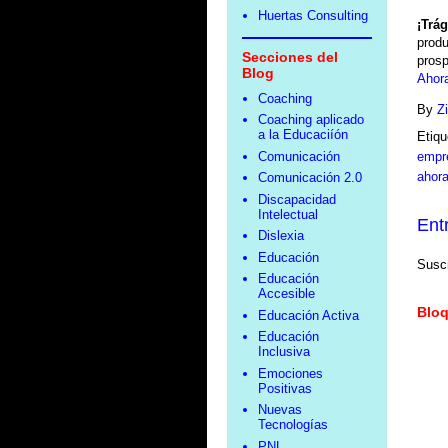
Huertas Consulting
¡Trá
produ
Secciones del
prosp
Blog
Ahora
Coaching
By
Z
Coaching aplicado
a la Educaciíón
Etiqu
Comunicación
empr
ahor
Comunicación 2.0
Discapacidad
Intelectual
Ent
Dislexia
Educación
Suscr
Educación
Accesible
Bloq
Educación Activa
Educación
Inclusiva
Emociones
Positivas
Nuevas
Tecnologías
PNL