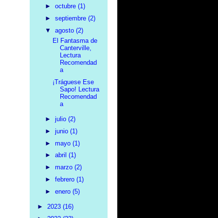
►
octubre
(1)
►
septiembre
(2)
▼
agosto
(2)
El Fantasma de
Canterville,
Lectura
Recomendad
a
¡Tráguese Ese
Sapo! Lectura
Recomendad
a
►
julio
(2)
►
junio
(1)
►
mayo
(1)
►
abril
(1)
►
marzo
(2)
►
febrero
(1)
►
enero
(5)
►
2023
(16)