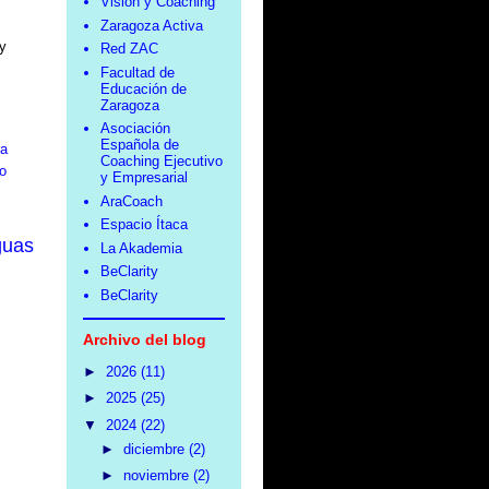
Visión y Coaching
Zaragoza Activa
 y
Red ZAC
Facultad de
Educación de
Zaragoza
Asociación
Española de
ra
Coaching Ejecutivo
o
y Empresarial
AraCoach
Espacio Ítaca
guas
La Akademia
BeClarity
BeClarity
Archivo del blog
►
2026
(11)
►
2025
(25)
▼
2024
(22)
►
diciembre
(2)
►
noviembre
(2)