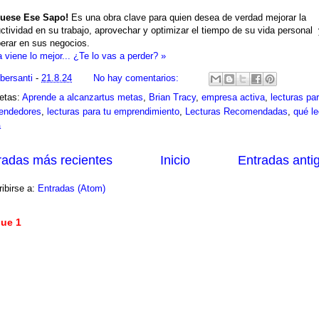
guese Ese Sapo!
Es una obra clave para quien desea de verdad mejorar la
ctividad en su trabajo, aprovechar y optimizar el tiempo de su vida personal
erar en sus negocios.
 viene lo mejor... ¿Te lo vas a perder? »
ibersanti
-
21.8.24
No hay comentarios:
etas:
Aprende a alcanzartus metas
,
Brian Tracy
,
empresa activa
,
lecturas pa
endedores
,
lecturas para tu emprendimiento
,
Lecturas Recomendadas
,
qué le
a
radas más recientes
Inicio
Entradas anti
ibirse a:
Entradas (Atom)
ue 1