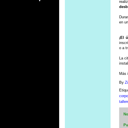
reali
desb
Duran
en un
¡El 
inscr
o a t
La ci
insta
Más 
By
Z
Etiqu
corpo
talle
No
Pu