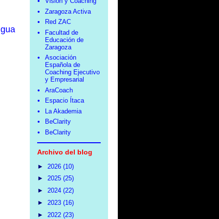
Visión y Coaching
Zaragoza Activa
Red ZAC
igua
Facultad de
Educación de
Zaragoza
Asociación
Española de
Coaching Ejecutivo
y Empresarial
AraCoach
Espacio Ítaca
La Akademia
BeClarity
BeClarity
Archivo del blog
►
2026
(10)
►
2025
(25)
►
2024
(22)
►
2023
(16)
►
2022
(23)