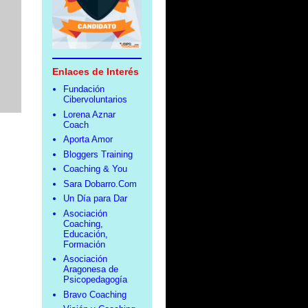
Enlaces de Interés
Fundación
Cibervoluntarios
Lorena Aznar
Coach
Aporta Amor
Bloggers Training
Coaching & You
Sara Dobarro.Com
Un Día para Dar
Asociación
Coaching,
Educación,
Formación
Asociación
Aragonesa de
Psicopedagogía
Bravo Coaching