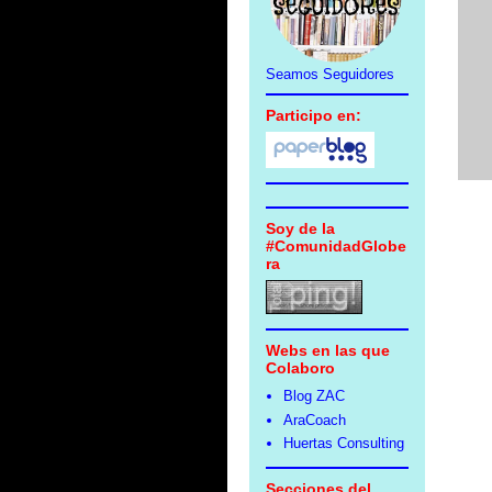
Seamos Seguidores
Participo en:
Soy de la
#ComunidadGlobe
ra
Webs en las que
Colaboro
Blog ZAC
AraCoach
Huertas Consulting
Secciones del