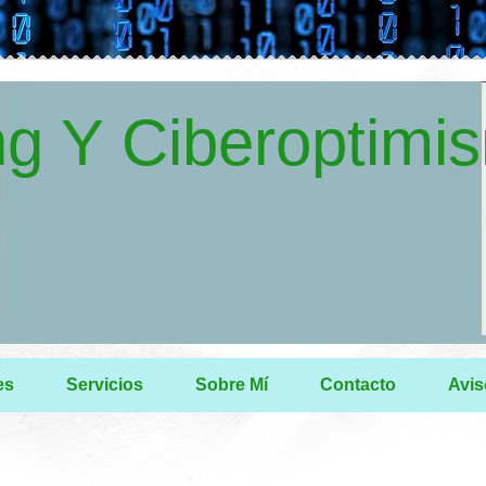
g Y Ciberoptimi
es
Servicios
Sobre Mí
Contacto
Avis