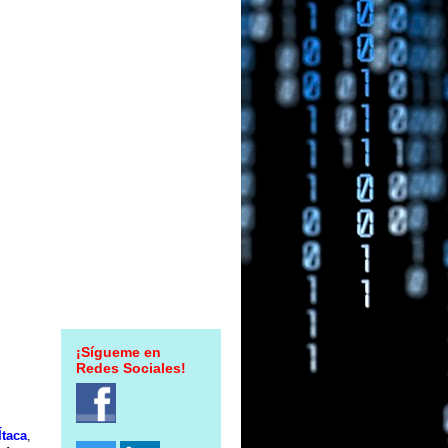
¡Sígueme en
Redes Sociales!
Ítaca
,