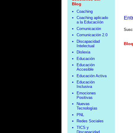
Blog
Coaching
Ent
Coaching aplicado
a la Educaciíón
Comunicación
Suscr
Comunicación 2.0
Discapacidad
Bloq
Intelectual
Dislexia
Educación
Educación
Accesible
Educación Activa
Educación
Inclusiva
Emociones
Positivas
Nuevas
Tecnologías
PNL
Redes Sociales
TICS y
Discapacidad