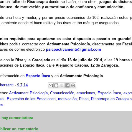
zan un Taller de
Risoterapia
donde se harán, entre otros, j
uegos de distens
loqueo, de motivación y autoestima o de confianza y comunicación
.
te una hora y media, y por un precio económico de 10€, realizarán estos 
 ambiente donde el buen rollito y las risas están más que asegurados.
único requisito para apuntarse es estar dispuesto a pasarlo en grande!
ibiros podéis contactar con
Activamente Psicología
, directamente por
Face
ravés de correo electrónico
psicoactivamente@gmail.com
ta con la
Risa
y la
Carcajada
es el día
16 de julio de 2014
, a las
19 horas
e
laciones de
Espacio Ítaca
, calle
Alejandro Casona, 12
de
Zaragoza
.
información en
Espacio Ítaca
y en
Activamente Psicología
.
ibersanti
-
9.7.14
etas:
Activament Psicología
,
Comunicación
,
emociones
,
Espacio Ítaca
,
expr
ral
,
Expresión de las Emociones
,
motivación
,
Risas
,
Risoterapa en Zaragoza
res
 hay comentarios:
blicar un comentario