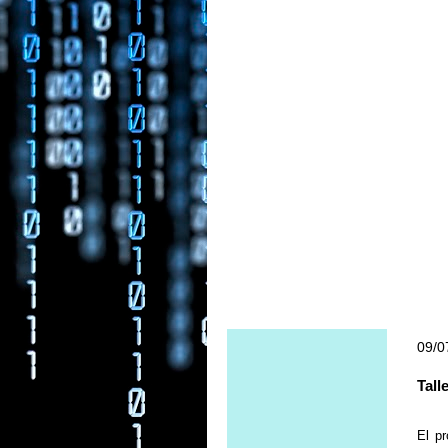
09/0
Tall
El p