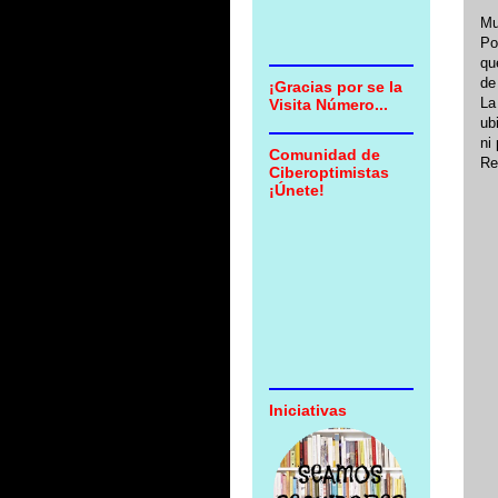
Mu
Po
qu
de
¡Gracias por se la
La
Visita Número...
ub
ni 
Comunidad de
Re
Ciberoptimistas
¡Únete!
Iniciativas