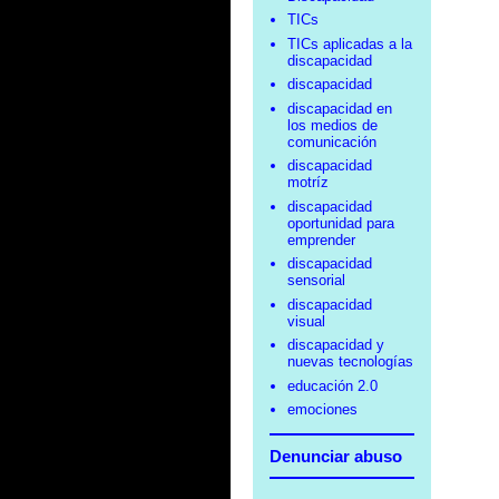
TICs
TICs aplicadas a la
discapacidad
discapacidad
discapacidad en
los medios de
comunicación
discapacidad
motríz
discapacidad
oportunidad para
emprender
discapacidad
sensorial
discapacidad
visual
discapacidad y
nuevas tecnologías
educación 2.0
emociones
Denunciar abuso