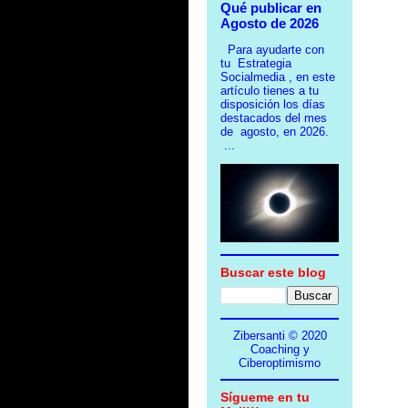
Qué publicar en
Agosto de 2026
Para ayudarte con
tu Estrategia
Socialmedia , en este
artículo tienes a tu
disposición los días
destacados del mes
de agosto, en 2026.
...
Buscar este blog
Zibersanti © 2020
Coaching y
Ciberoptimismo
Sígueme en tu