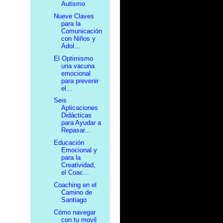
Autismo
Nueve Claves
para la
Comunicación
con Niños y
Adol...
El Optimismo
una vacuna
emocional
para prevenir
el...
Seis
Aplicaciones
Didácticas
para Ayudar a
Repasar...
Educación
Emocional y
para la
Creatividad,
el Coac...
Coaching en el
Camino de
Santiago
Cómo navegar
con tu movil