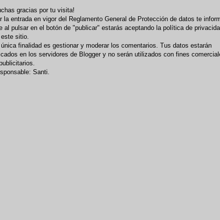
chas gracias por tu visita!
r la entrada en vigor del Reglamento General de Protección de datos te infor
e al pulsar en el botón de "publicar" estarás aceptando la política de privacid
 este sitio.
 única finalidad es gestionar y moderar los comentarios. Tus datos estarán
icados en los servidores de Blogger y no serán utilizados con fines comercia
publicitarios.
sponsable: Santi.