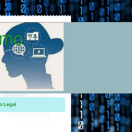
smo
o Legal