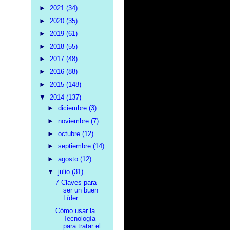
►
2021
(34)
►
2020
(35)
►
2019
(61)
►
2018
(55)
►
2017
(48)
►
2016
(88)
►
2015
(148)
▼
2014
(137)
►
diciembre
(3)
►
noviembre
(7)
►
octubre
(12)
►
septiembre
(14)
►
agosto
(12)
▼
julio
(31)
7 Claves para
ser un buen
Líder
Cómo usar la
Tecnología
para tratar el