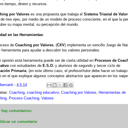
ro tiempo, dinero y recursos.
hing por Valores
es una propuesta que trabaja el
Sistema Triaxial de Valo
r de tres ejes, por medio de un modelo de proceso consciente, en el que la pe
ubre su mapa mental, su percepción del mundo.
dad en las Herramientas
:
roceso de
Coaching por Valores
, (
CXV
) implementa un sencillo Juego de Nai
herramienta para ayudar a descubrir los valores personales.
 opinión está herramienta puede ser de cierta utilidad en
Procesos de Coac
ativo
con estudiantes de
E.S.O.
y alumnos de segundo y tercer ciclo de
ación Primaria
, (en este último caso, el profesor/tutor debe hacer un trabajo
o en el que explique algunos conceptos abstractos que aparecen en los naipe
ibersanti
-
4.5.14
uetas:
Coaching
,
coaching educativo
,
Coaching por Valores
,
Herramientas de
hing
,
Proceso Coaching
,
Valores
 hay comentarios:
blicar un comentario