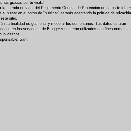
chas gracias por tu visita!
r la entrada en vigor del Reglamento General de Protección de datos te infor
e al pulsar en el botón de "publicar" estarás aceptando la política de privacid
 este sitio.
 única finalidad es gestionar y moderar los comentarios. Tus datos estarán
icados en los servidores de Blogger y no serán utilizados con fines comercia
publicitarios.
sponsable: Santi.