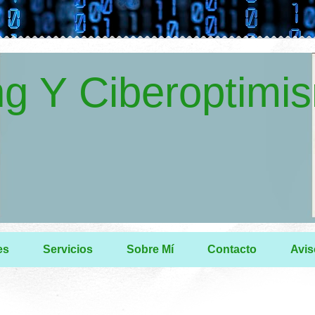
g Y Ciberoptimi
es
Servicios
Sobre Mí
Contacto
Avis