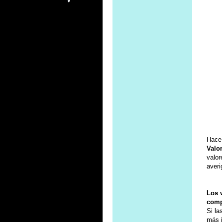
Hace 
Valo
valor
averi
Los 
comp
Si la
más i