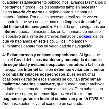
cualquier establecimiento público, nos lavamos las manos o
nos damos hidrogel, los dispositivos también necesitan
cierto
lavado de manos
e higiene para funcionar de
manera óptima. Por ello es necesario realizar de vez en
cuando lo que se conoce como una
limpieza de caché y
del historial de navegación
. A medida que navegamos por
Internet
, quedan almacenados en la memoria de nuestro
dispositivo una serie de archivos llamados
cookies
, de los
que ya hablamos en este sitio. Si los limpiamos y
eliminamos ganaremos en velocidad de navegación.
4: Evitar correos y enlaces sospechosos
: Al igual que
con el
Covid
debemos
mantener y respetar la distancia
de seguridad y evitamos espacios cerrados
, a la hora de
navegar por
Internet
también
debemos evitar abrir, entrar
o compartir enlaces sospechosos
, pues en muchas
ocasiones detrás de esos enlaces se ocultan
programas
malintencionados
o
malware
, que pueden borrar archivos
o dañar el sistema de nuestro dispositivo. Para saber si un
enlace es seguro, debemos fijarnos en el inicio.
Las
páginas seguras en Internet comienzan por “
HTTPS://
.”
Además, suelen llevar el icono de un candado.