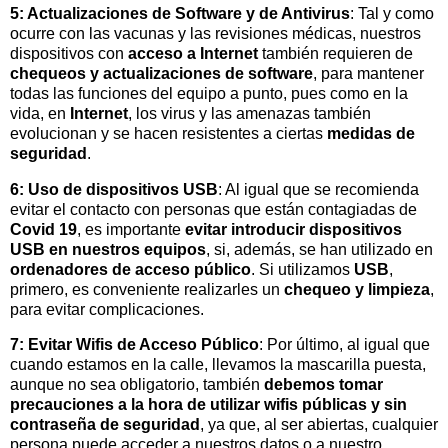
5: Actualizaciones de Software y de Antivirus
: Tal y como
ocurre con las vacunas y las revisiones médicas, nuestros
dispositivos con
acceso a Internet
también requieren de
chequeos y actualizaciones de software
, para mantener
todas las funciones del equipo a punto, pues como en la
vida, en
Internet
, los virus y las amenazas también
evolucionan y se hacen resistentes a ciertas
medidas de
seguridad
.
6: Uso de dispositivos USB
: Al igual que se recomienda
evitar el contacto con personas que están contagiadas de
Covid 19
, es importante
evitar introducir dispositivos
USB en nuestros equipos
, si, además, se han utilizado en
ordenadores de acceso público
. Si utilizamos
USB
,
primero, es conveniente realizarles un
chequeo y limpieza
,
para evitar complicaciones.
7: Evitar Wifis de Acceso Público
: Por último, al igual que
cuando estamos en la calle, llevamos la mascarilla puesta,
aunque no sea obligatorio, también
debemos tomar
precauciones a la hora de utilizar wifis públicas y sin
contraseña de seguridad
, ya que, al ser abiertas, cualquier
persona puede acceder a nuestros datos o a nuestro