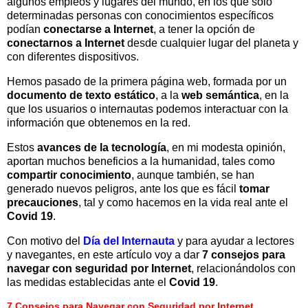
algunos empleos y lugares del mundo, en los que solo
determinadas personas con conocimientos específicos
podían
conectarse a Internet
, a tener la opción de
conectarnos a Internet
desde cualquier lugar del planeta y
con diferentes dispositivos.
Hemos pasado de la primera página web, formada por un
documento de texto estático
, a la
web semántica
, en la
que los usuarios o internautas podemos interactuar con la
información que obtenemos en la red.
Estos
avances de la tecnología
, en mi modesta opinión,
aportan muchos beneficios a la humanidad, tales como
compartir conocimiento
, aunque también, se han
generado nuevos peligros, ante los que es fácil
tomar
precauciones
, tal y como hacemos en la vida real ante el
Covid 19
.
Con motivo del
Día del Internauta
y para ayudar a lectores
y navegantes, en este artículo voy a dar
7 consejos para
navegar con seguridad por Internet
, relacionándolos con
las medidas establecidas ante el
Covid 19
.
7 Consejos para Navegar con Seguridad por Internet