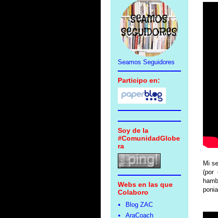
Seamos Seguidores
Participo en:
Soy de la
#ComunidadGlobe
ra
Mi se
(por 
hambr
Webs en las que
ponia
Colaboro
Blog ZAC
AraCoach