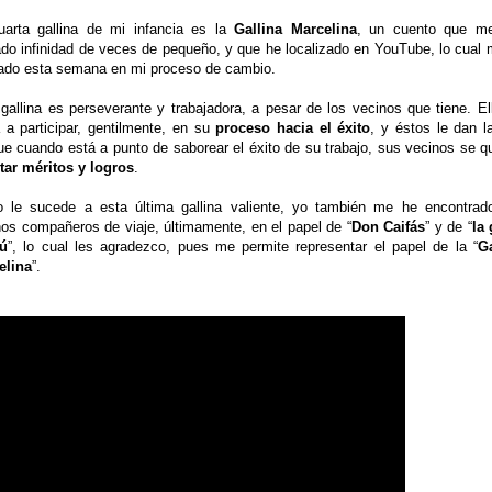
uarta gallina de mi infancia es la
Gallina Marcelina
, un cuento que m
do infinidad de veces de pequeño, y que he localizado en YouTube, lo cual
ado esta semana en mi proceso de cambio.
gallina es perseverante y trabajadora, a pesar de los vecinos que tiene. El
a a participar, gentilmente, en su
proceso hacia el éxito
, y éstos le dan l
e cuando está a punto de saborear el éxito de su trabajo, sus vecinos se q
tar méritos y logros
.
 le sucede a esta última gallina valiente, yo también me he encontrad
s compañeros de viaje, últimamente, en el papel de “
Don Caifás
” y de “
la 
fú
”, lo cual les agradezco, pues me permite representar el papel de la “
Ga
elina
”.