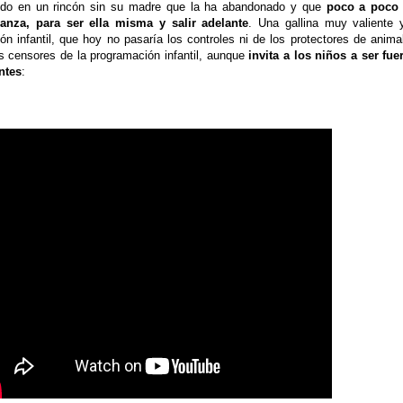
ando en un rincón sin su madre que la ha abandonado y que
poco a poco
ianza, para ser ella misma y salir adelante
. Una gallina muy valiente 
ón infantil, que hoy no pasaría los controles ni de los protectores de anima
s censores de la programación infantil, aunque
invita a los niños a ser fue
ntes
: