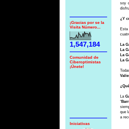
soy
disfr
¿Y c
¡Gracias por se la
Visita Número...
Esta
cuatr
1,547,184
La G
La G
La G
Comunidad de
La G
Ciberoptimistas
¡Únete!
Toda
Vali
¿Qué
La
G
“
Bar
siem
que l
a re
Iniciativas