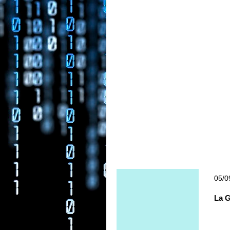
05/0
La G