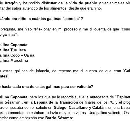
 de
Aragón
y he podido
disfrutar de la vida de pueblo
y ver animales vi
utar del sabor auténtico de los alimentos, desde que era niño.
uándo era niño, a cuántas gallinas “conocía”?
 pregunta, me hizo reflexionar en mi proceso y me di cuenta de que “cono
o gallinas”:
allina Caponata
allina Turuleca
allina Coco – Ua ua
allina Marcelina
s estas gallinas de infancia, de repente me di cuenta de que eran “
Gal
entes
”.
 hacía cada una de estas gallinas para ser valiente?
allina Caponata
, para los que no lo recordéis, fue la antecesora de "
Espine
rio Sésamo
” , en la
España de la Transición
de finales de los 70, y el pr
pre empezaba con el saludo en
Galego, Castellano y Catalán
, en una Espa
as autonomías no estaban todavía muy bien vistas. Una gallina valiente. Os 
cordar como empezaba ese
Barrio Sésamo
: