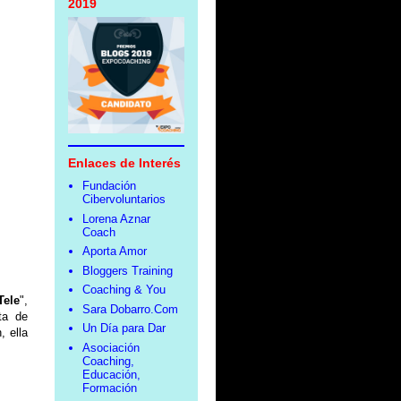
2019
Enlaces de Interés
Fundación
Cibervoluntarios
Lorena Aznar
Coach
Aporta Amor
Bloggers Training
Coaching & You
Tele
",
Sara Dobarro.Com
rta de
Un Día para Dar
, ella
Asociación
Coaching,
Educación,
Formación