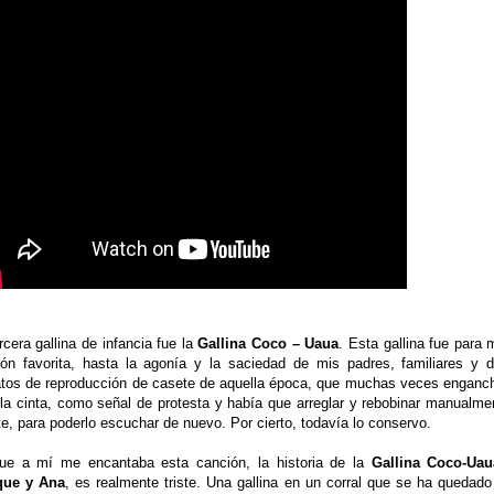
rcera gallina de infancia fue la
Gallina Coco – Uaua
. Esta gallina fue para 
ión favorita, hasta la agonía y la saciedad de mis padres, familiares y d
atos de reproducción de casete de aquella época, que muchas veces enganc
la cinta, como señal de protesta y había que arreglar y rebobinar manualme
e, para poderlo escuchar de nuevo. Por cierto, todavía lo conservo.
ue a mí me encantaba esta canción, la historia de la
Gallina Coco-Uau
que y Ana
, es realmente triste. Una gallina en un corral que se ha quedado