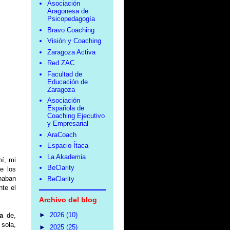
Asociación
Aragonesa de
Psicopedagogía
Bravo Coaching
Visión y Coaching
Zaragoza Activa
Red ZAC
Facultad de
Educación de
Zaragoza
Asociación
Española de
Coaching Ejecutivo
y Empresarial
AraCoach
Espacio Ítaca
La Akademia
mí, mi
BeClarity
e los
haban
BeClarity
nte el
Archivo del blog
►
2026
(10)
a
de,
 sola,
►
2025
(25)