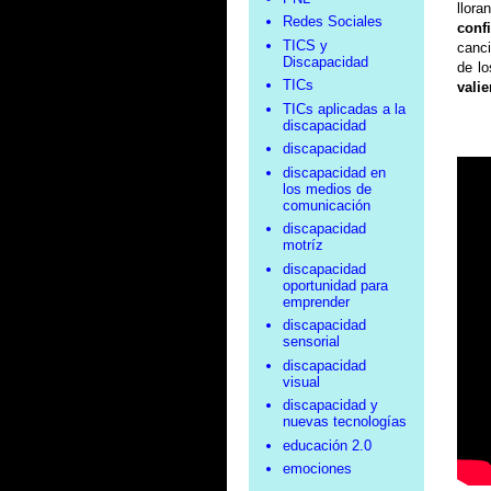
llor
Redes Sociales
conf
TICS y
canci
Discapacidad
de lo
TICs
valie
TICs aplicadas a la
discapacidad
discapacidad
discapacidad en
los medios de
comunicación
discapacidad
motríz
discapacidad
oportunidad para
emprender
discapacidad
sensorial
discapacidad
visual
discapacidad y
nuevas tecnologías
educación 2.0
emociones