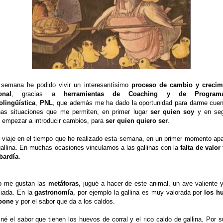
 semana he podido vivir un interesantísimo
proceso de cambio y crecim
onal
, gracias a
herramientas de Coaching y de Programa
olingüística
,
PNL
, que además me ha dado la oportunidad para darme cuen
as situaciones que me permiten, en primer lugar
ser quien soy
y en se
, empezar a introducir cambios, para
ser quien quiero ser
.
 viaje en el tiempo que he realizado esta semana, en un primer momento ap
allina. En muchas ocasiones vinculamos a las gallinas con la
falta de valor
bardía
.
 me gustan las
metáforas
, jugué a hacer de este animal, un ave valiente
ciada. En la
gastronomía
, por ejemplo la gallina es muy valorada por
los h
pone
y por el sabor que da a los caldos.
né el sabor que tienen los huevos de corral y el rico caldo de gallina. Por s