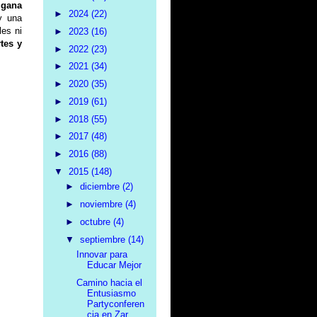
 gana
►
2024
(22)
y una
les ni
►
2023
(16)
rtes y
►
2022
(23)
►
2021
(34)
►
2020
(35)
►
2019
(61)
►
2018
(55)
►
2017
(48)
►
2016
(88)
▼
2015
(148)
►
diciembre
(2)
►
noviembre
(4)
►
octubre
(4)
▼
septiembre
(14)
Innovar para
Educar Mejor
Camino hacia el
Entusiasmo
Partyconferen
cia en Zar...