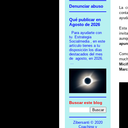
Denunciar abuso
La c
conta
ayud
Qué publicar en
Agosto de 2026
Esta 
Para ayudarte con
invit
tu Estrategia
aunqu
Socialmedia , en este
apun
artículo tienes a tu
disposición los días
Como
destacados del mes
de agosto, en 2026.
mucho
...
Mici
Marc
Buscar este blog
Zibersanti © 2020
Coaching y