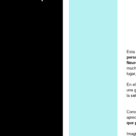
Esta
pers
Neur
much
lugar
En el
una g
la
co
Como
apre
que 
Imagi