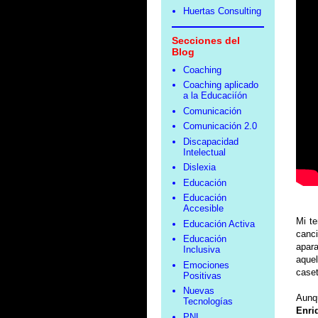
Huertas Consulting
Secciones del
Blog
Coaching
Coaching aplicado
a la Educaciíón
Comunicación
Comunicación 2.0
Discapacidad
Intelectual
Dislexia
Educación
Educación
Accesible
Mi te
Educación Activa
canc
Educación
apar
Inclusiva
aquel
Emociones
caset
Positivas
Nuevas
Aunq
Tecnologías
Enri
PNL