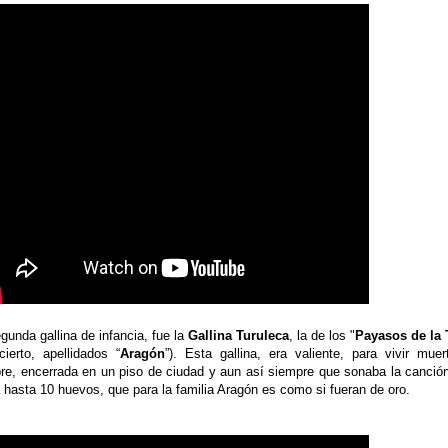
gunda gallina de infancia, fue la
Gallina Turuleca
, la de los "
Payasos de la 
cierto, apellidados “
Aragón
”). Esta gallina, era valiente, para vivir mue
e, encerrada en un piso de ciudad y aun así siempre que sonaba la canción
 hasta 10 huevos, que para la familia Aragón es como si fueran de oro.