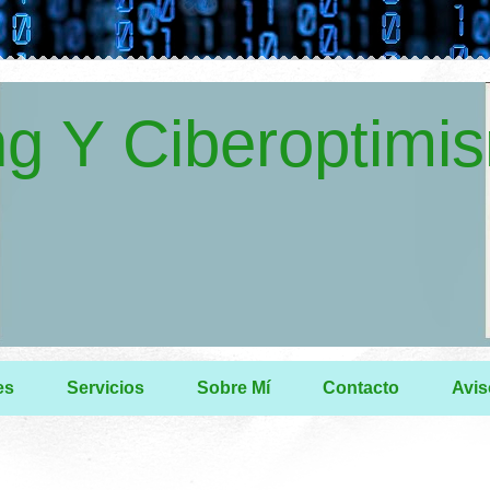
g Y Ciberoptimi
es
Servicios
Sobre Mí
Contacto
Avis