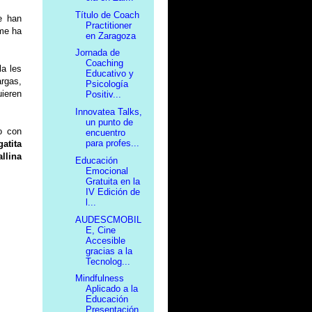
Título de Coach
e han
Practitioner
 me ha
en Zaragoza
Jornada de
Coaching
la les
Educativo y
argas,
Psicología
uieren
Positiv...
Innovatea Talks,
un punto de
o con
encuentro
para profes...
gatita
llina
Educación
Emocional
Gratuita en la
IV Edición de
l...
AUDESCMOBIL
E, Cine
Accesible
gracias a la
Tecnolog...
Mindfulness
Aplicado a la
Educación
Presentación