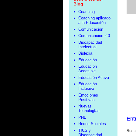
Blog
Coaching
Coaching aplicado
a la Educaciíón
Comunicación
Comunicación 2.0
Discapacidad
Intelectual
Dislexia
Educación
Educación
Accesible
Educación Activa
Educación
Inclusiva
Emociones
Positivas
Nuevas
Tecnologías
PNL
Ent
Redes Sociales
TICS y
Suscr
Discapacidad