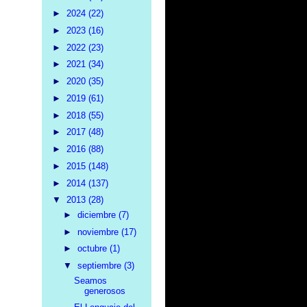
►
2024
(22)
►
2023
(16)
►
2022
(23)
►
2021
(34)
►
2020
(35)
►
2019
(61)
►
2018
(55)
►
2017
(48)
►
2016
(88)
►
2015
(148)
►
2014
(137)
▼
2013
(28)
►
diciembre
(7)
►
noviembre
(17)
►
octubre
(1)
▼
septiembre
(3)
Seamos
generosos