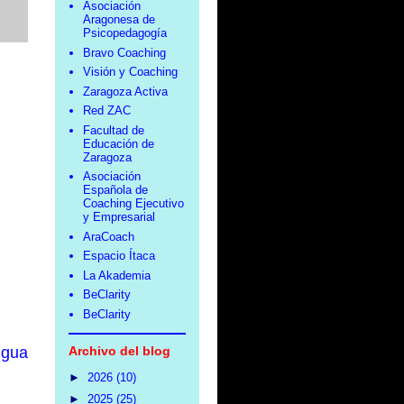
Asociación
Aragonesa de
Psicopedagogía
Bravo Coaching
Visión y Coaching
Zaragoza Activa
Red ZAC
Facultad de
Educación de
Zaragoza
Asociación
Española de
Coaching Ejecutivo
y Empresarial
AraCoach
Espacio Ítaca
La Akademia
BeClarity
BeClarity
igua
Archivo del blog
►
2026
(10)
►
2025
(25)