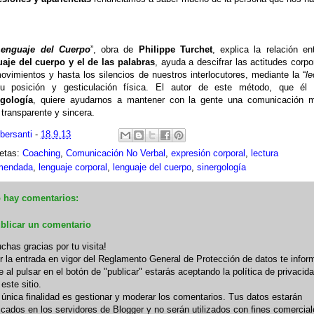
Lenguaje del Cuerpo
”, obra de
Philippe Turchet
, explica la relación e
uaje del cuerpo y el de las palabras
, ayuda a descifrar las actitudes corpo
ovimientos y hasta los silencios de nuestros interlocutores, mediante la “
le
u posición y gesticulación física. El autor de este método, que él 
rgología
, quiere ayudarnos a mantener con la gente una comunicación 
ransparente y sincera.
ibersanti
-
18.9.13
uetas:
Coaching
,
Comunicación No Verbal
,
expresión corporal
,
lectura
mendada
,
lenguaje corporal
,
lenguaje del cuerpo
,
sinergología
 hay comentarios:
blicar un comentario
chas gracias por tu visita!
r la entrada en vigor del Reglamento General de Protección de datos te infor
e al pulsar en el botón de "publicar" estarás aceptando la política de privacid
 este sitio.
 única finalidad es gestionar y moderar los comentarios. Tus datos estarán
icados en los servidores de Blogger y no serán utilizados con fines comercia