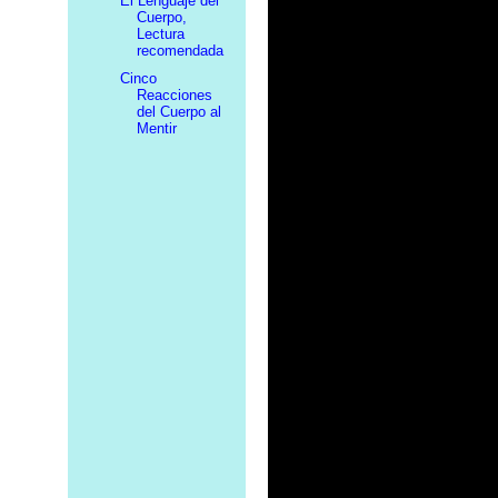
El Lenguaje del
Cuerpo,
Lectura
recomendada
Cinco
Reacciones
del Cuerpo al
Mentir