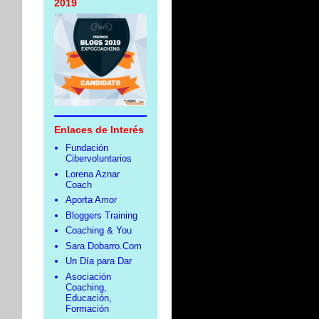
2019
Enlaces de Interés
Fundación
Cibervoluntarios
Lorena Aznar
Coach
Aporta Amor
Bloggers Training
Coaching & You
Sara Dobarro.Com
Un Día para Dar
Asociación
Coaching,
Educación,
Formación