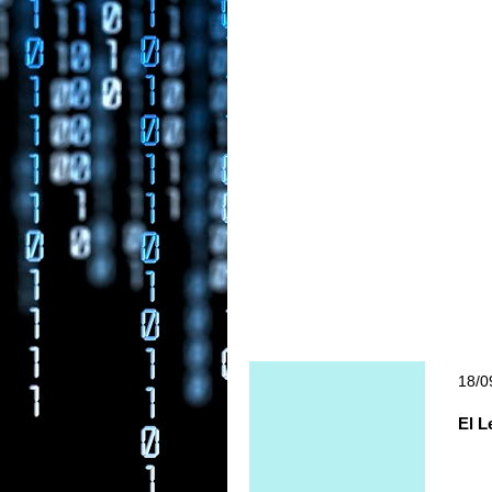
18/0
El L