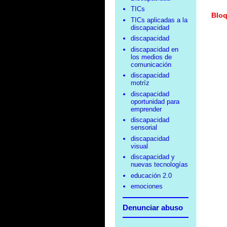
TICs
Bloq
TICs aplicadas a la
discapacidad
discapacidad
discapacidad en
los medios de
comunicación
discapacidad
motríz
discapacidad
oportunidad para
emprender
discapacidad
sensorial
discapacidad
visual
discapacidad y
nuevas tecnologías
educación 2.0
emociones
Denunciar abuso