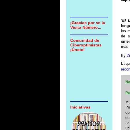
“
El 
¡Gracias por se la
leng
Visita Número...
los m
de s
Comunidad de
sine
Ciberoptimistas
más t
¡Únete!
By
Z
Etiq
reco
No
Pu
Mu
Iniciativas
Po
qu
de
La
ub