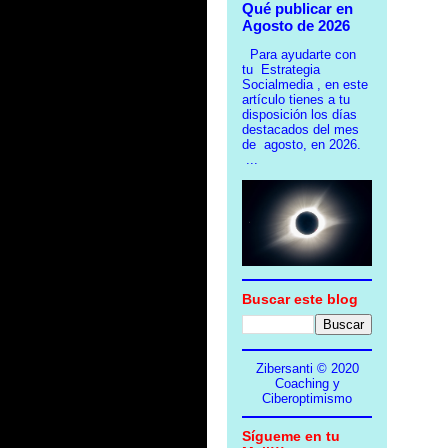
Qué publicar en
Agosto de 2026
Para ayudarte con
tu Estrategia
Socialmedia , en este
artículo tienes a tu
disposición los días
destacados del mes
de agosto, en 2026.
...
Buscar este blog
Zibersanti © 2020
Coaching y
Ciberoptimismo
Sígueme en tu