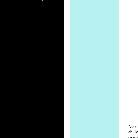
Nues
de l
expr