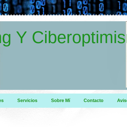
g Y Ciberoptimi
es
Servicios
Sobre Mí
Contacto
Avis