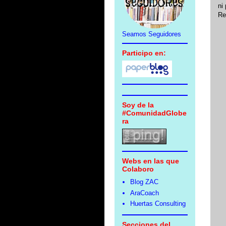
ni 
Re
Seamos Seguidores
Participo en:
Soy de la
#ComunidadGlobe
ra
Webs en las que
Colaboro
Blog ZAC
AraCoach
Huertas Consulting
Secciones del