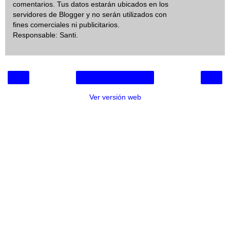
comentarios. Tus datos estarán ubicados en los
servidores de Blogger y no serán utilizados con
fines comerciales ni publicitarios.
Responsable: Santi.
‹
›
Inicio
Ver versión web